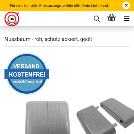
Für eine korrekte Preisanzeige, wähle bitte Dein Lieferland.
Nussbaum - roh, schutzlackiert, geölt