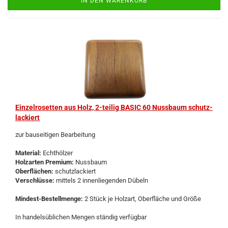
IN DEN WARENKORB
Ein­zel­ro­set­ten aus Holz, 2-​tei­lig BASIC 60 Nuss­baum schutz­
la­ckiert
zur bau­sei­ti­gen Be­ar­bei­tung
Ma­te­ri­al:
Echt­höl­zer
Holz­ar­ten Pre­mi­um:
Nuss­baum
Ober­flä­chen:
schutz­la­ckiert
Ver­schlüs­se:
mit­tels 2 in­nen­lie­gen­den Dü­beln
Mindest-​Bestellmenge:
2 Stück je Holz­art, Ober­flä­che und Größe
In han­dels­üb­li­chen Men­gen stän­dig ver­füg­bar