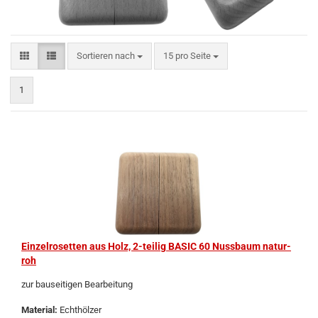
Sortieren nach
15 pro Seite
1
Ein­zel­ro­set­ten aus Holz, 2-​tei­lig BASIC 60 Nuss­baum natur-​​
roh
zur bau­sei­ti­gen Be­ar­bei­tung
Ma­te­ri­al:
Echt­höl­zer