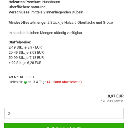
Holz­ar­ten Pre­mi­um:
Nuss­baum
Ober­flä­chen:
natur-​roh
Ver­schlüs­se:
mit­tels 2 in­nen­lie­gen­den Dü­beln
Mindest-​Bestellmenge:
2 Stück je Holz­art, Ober­flä­che und Größe
In han­dels­üb­li­chen Men­gen stän­dig ver­füg­bar
Staffelpreise:
2-19 Stk. je 8,97 EUR
20-49 Stk. je 8,08 EUR
50-99 Stk. je 7,18 EUR
> 99 Stk. je 6,28 EUR
Art.Nr.: RH30801
Lieferzeit:
ca. 3-4 Tage
(Ausland abweichend)
8,97 EUR
inkl. 20% MwSt.