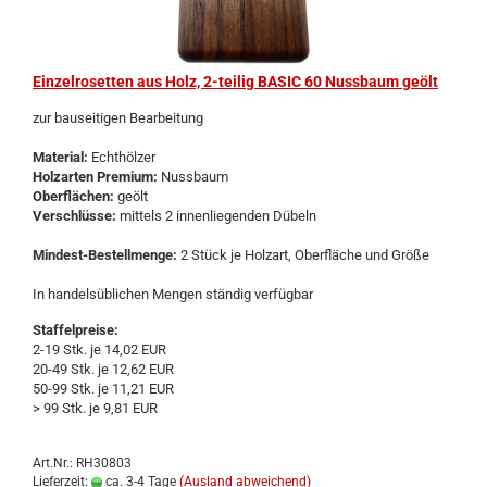
Ein­zel­ro­set­ten aus Holz, 2-​tei­lig BASIC 60 Nuss­baum geölt
zur bau­sei­ti­gen Be­ar­bei­tung
Ma­te­ri­al:
Echt­höl­zer
Holz­ar­ten Pre­mi­um:
Nuss­baum
Ober­flä­chen:
geölt
Ver­schlüs­se:
mit­tels 2 in­nen­lie­gen­den Dü­beln
Mindest-​Bestellmenge:
2 Stück je Holz­art, Ober­flä­che und Größe
In han­dels­üb­li­chen Men­gen stän­dig ver­füg­bar
Staffelpreise:
2-19 Stk. je 14,02 EUR
20-49 Stk. je 12,62 EUR
50-99 Stk. je 11,21 EUR
> 99 Stk. je 9,81 EUR
Art.Nr.: RH30803
Lieferzeit:
ca. 3-4 Tage
(Ausland abweichend)