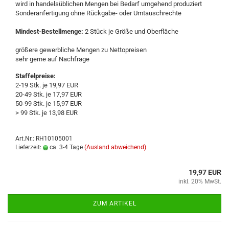
wird in han­dels­üb­li­chen Men­gen bei Be­darf um­ge­hend pro­du­ziert
Son­der­an­fer­ti­gung ohne Rückgabe-​ oder Um­tausch­rech­te
Mindest-​Bestellmenge:
2 Stück je Größe und Ober­flä­che
grö­ße­re ge­werb­li­che Men­gen zu Net­to­prei­sen
sehr gerne auf Nach­fra­ge
Staffelpreise:
2-19 Stk. je 19,97 EUR
20-49 Stk. je 17,97 EUR
50-99 Stk. je 15,97 EUR
> 99 Stk. je 13,98 EUR
Art.Nr.: RH10105001
Lieferzeit:
ca. 3-4 Tage
(Ausland abweichend)
19,97 EUR
inkl. 20% MwSt.
ZUM ARTIKEL