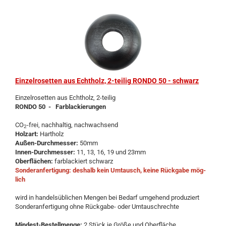
Ein­zel­ro­set­ten aus Echt­holz, 2-​tei­lig RONDO 50 - schwarz
Ein­zel­ro­set­ten aus Echt­holz, 2-​teilig
RONDO 50 - Farb­la­ckie­run­gen
CO
-frei, nach­hal­tig, nach­wach­send
2
Holz­art:
Hart­holz
Außen-​Durchmesser:
50mm
Innen-​Durchmesser:
11, 13, 16, 19 und 23mm
Ober­flä­chen:
farb­la­ckiert schwarz
Son­der­an­fer­ti­gung: des­halb kein Um­tausch, keine Rück­ga­be mög­
lich
wird in han­dels­üb­li­chen Men­gen bei Be­darf um­ge­hend pro­du­ziert
Son­der­an­fer­ti­gung ohne Rückgabe-​ oder Um­tausch­rech­te
Mindest-​Bestellmenge:
2 Stück je Größe und Ober­flä­che