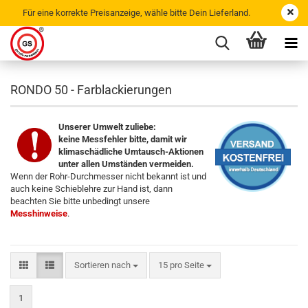
Für eine korrekte Preisanzeige, wähle bitte Dein Lieferland.
RONDO 50 - Farblackierungen
Unserer Umwelt zuliebe:
keine Messfehler bitte, damit wir
klimaschädliche Umtausch-Aktionen
unter allen Umständen vermeiden.
Wenn der Rohr-Durchmesser nicht bekannt ist und
auch keine Schieblehre zur Hand ist, dann
beachten Sie bitte unbedingt unsere
Messhinweise
.
Sortieren nach
15 pro Seite
1