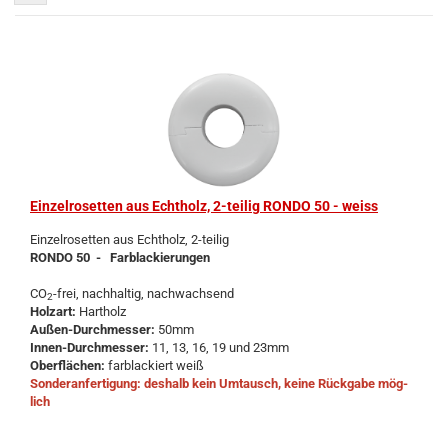
Ein­zel­ro­set­ten aus Echt­holz, 2-​tei­lig RONDO 50 - weiss
Ein­zel­ro­set­ten aus Echt­holz, 2-​teilig
RONDO 50 - Farb­la­ckie­run­gen
CO
-frei, nach­hal­tig, nach­wach­send
2
Holz­art:
Hart­holz
Außen-​Durchmesser:
50mm
Innen-​Durchmesser:
11, 13, 16, 19 und 23mm
Ober­flä­chen:
farb­la­ckiert weiß
Son­der­an­fer­ti­gung: des­halb kein Um­tausch, keine Rück­ga­be mög­
lich