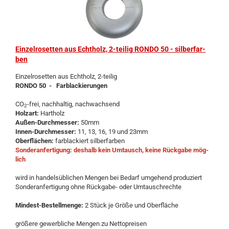
Ein­zel­ro­set­ten aus Echt­holz, 2-​tei­lig RONDO 50 - sil­ber­far­
ben
Ein­zel­ro­set­ten aus Echt­holz, 2-​teilig
RONDO 50 - Farb­la­ckie­run­gen
CO
-frei, nach­hal­tig, nach­wach­send
2
Holz­art:
Hart­holz
Außen-​Durchmesser:
50mm
Innen-​Durchmesser:
11, 13, 16, 19 und 23mm
Ober­flä­chen:
farb­la­ckiert sil­ber­far­ben
Son­der­an­fer­ti­gung: des­halb kein Um­tausch, keine Rück­ga­be mög­
lich
wird in han­dels­üb­li­chen Men­gen bei Be­darf um­ge­hend pro­du­ziert
Son­der­an­fer­ti­gung ohne Rückgabe-​ oder Um­tausch­rech­te
Mindest-​Bestellmenge:
2 Stück je Größe und Ober­flä­che
grö­ße­re ge­werb­li­che Men­gen zu Net­to­prei­sen