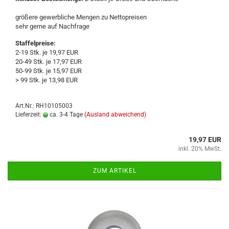
grö­ße­re ge­werb­li­che Men­gen zu Net­to­prei­sen
sehr gerne auf Nach­fra­ge
Staffelpreise:
2-19 Stk. je 19,97 EUR
20-49 Stk. je 17,97 EUR
50-99 Stk. je 15,97 EUR
> 99 Stk. je 13,98 EUR
Art.Nr.: RH10105003
Lieferzeit:
ca. 3-4 Tage
(Ausland abweichend)
19,97 EUR
inkl. 20% MwSt.
ZUM ARTIKEL