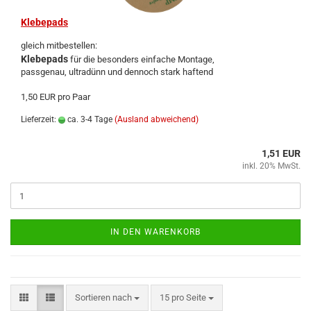
Kle­be­pads
gleich mit­be­stel­len:
Kle­be­pads
für die be­son­ders ein­fa­che Mon­ta­ge,
pass­ge­nau, ul­tra­dünn und den­noch stark haf­tend
1,50 EUR pro Paar
Lieferzeit:
ca. 3-4 Tage
(Ausland abweichend)
1,51 EUR
inkl. 20% MwSt.
IN DEN WARENKORB
Sortieren nach
15 pro Seite