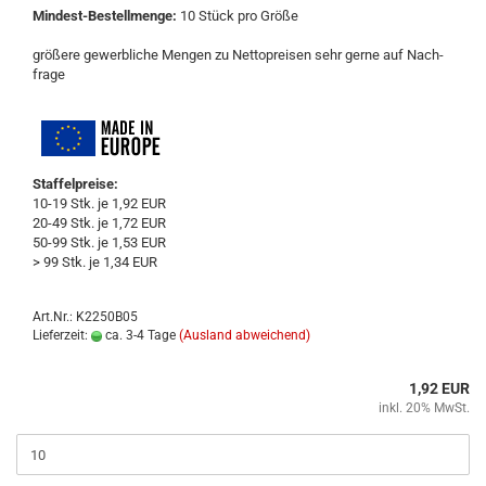
Mindest-​Bestellmenge:
10 Stück pro Größe
grö­ße­re ge­werb­li­che Men­gen zu Net­to­prei­sen sehr gerne auf Nach­
fra­ge
Staffelpreise:
10-19 Stk. je 1,92 EUR
20-49 Stk. je 1,72 EUR
50-99 Stk. je 1,53 EUR
> 99 Stk. je 1,34 EUR
Art.Nr.: K2250B05
Lieferzeit:
ca. 3-4 Tage
(Ausland abweichend)
1,92 EUR
inkl. 20% MwSt.