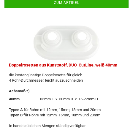
ZUM ARTIKEL
Dop­pel­ro­set­ten aus Kunst­stoff, DUO-​Cut­Line, weiß 40mm
die kos­ten­güns­ti­ge Dop­pel­ro­set­te für gleich
4 Rohr-​Durchmesser, leicht aus­zu­schnei­den
Achs­maß *)
40mm
85mm L x 50mm B x 16-​22mm H
Typen A
für Rohre mit 12mm, 15mm, 18mm und 20mm
Typen B
für Rohre mit 12mm, 16mm, 18mm und 20mm
In han­dels­üb­li­chen Men­gen stän­dig ver­füg­bar