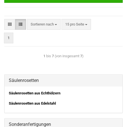
Sortieren nach
15 pro Seite
1
1
bis
7
(von insgesamt
7
)
Säulenrosetten
Säulenrosetten aus Echthölzern
Säulenrosetten aus Edelstahl
Sonderanfertigungen