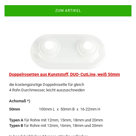
ZUM ARTIKEL
Dop­pel­ro­set­ten aus Kunst­stoff, DUO-​Cut­Line, weiß 50mm
die kos­ten­güns­ti­ge Dop­pel­ro­set­te für gleich
4 Rohr-​Durchmesser, leicht aus­zu­schnei­den
Achs­maß *)
50mm
100mm L x 50mm B x 16-​22mm H
Typen A
für Rohre mit 12mm, 15mm, 18mm und 20mm
Typen B
für Rohre mit 12mm, 16mm, 18mm und 20mm