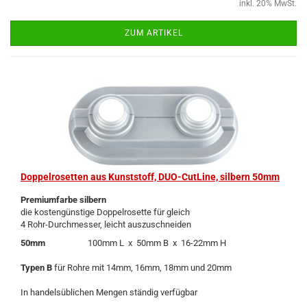
inkl. 20% MwSt.
ZUM ARTIKEL
Dop­pel­ro­set­ten aus Kunst­stoff, DUO-​Cut­Line, sil­bern 50mm
Pre­mi­um­far­be sil­bern
die kos­ten­güns­ti­ge Dop­pel­ro­set­te für gleich
4 Rohr-​Durchmesser, leicht aus­zu­schnei­den
50mm
100mm L x 50mm B x 16-​22mm H
Typen B
für Rohre mit 14mm, 16mm, 18mm und 20mm
In han­dels­üb­li­chen Men­gen stän­dig ver­füg­bar