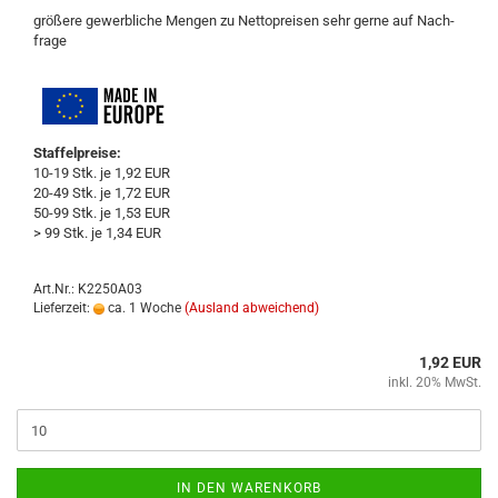
grö­ße­re ge­werb­li­che Men­gen zu Net­to­prei­sen sehr gerne auf Nach­
fra­ge
Staffelpreise:
10-19 Stk. je 1,92 EUR
20-49 Stk. je 1,72 EUR
50-99 Stk. je 1,53 EUR
> 99 Stk. je 1,34 EUR
Art.Nr.: K2250A03
Lieferzeit:
ca. 1 Woche
(Ausland abweichend)
1,92 EUR
inkl. 20% MwSt.
IN DEN WARENKORB