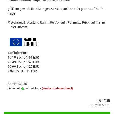
grö­ße­re ge­werb­li­che Men­gen zu Net­to­prei­sen sehr gerne auf Nach­
fra­ge
*) Achs­maß:
Ab­stand Rohr­mit­te Vor­lauf : Rohr­mit­te Rück­lauf in mm,
hier: 35mm
Staffelpreise:
10-19 Stk. je 1,61 EUR
20-49 Stk. je 1,45 EUR
50-99 Stk. je 1,29 EUR
> 99 Stk. je 1,13 EUR
Art.Nr.: K2235
Lieferzeit:
ca. 3-4 Tage
(Ausland abweichend)
1,61 EUR
inkl. 20% MwSt.