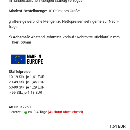
In han­dels­üb­li­chen Men­gen stän­dig ver­füg­bar
Mindest-​Bestellmenge:
10 Stück pro Größe
grö­ße­re ge­werb­li­che Men­gen zu Net­to­prei­sen sehr gerne auf Nach­
fra­ge
*) Achs­maß:
Ab­stand Rohr­mit­te Vor­lauf : Rohr­mit­te Rück­lauf in mm,
hier: 50mm
Staffelpreise:
10-19 Stk. je 1,61 EUR
20-49 Stk. je 1,45 EUR
50-99 Stk. je 1,29 EUR
> 99 Stk. je 1,13 EUR
Art.Nr.: K2250
Lieferzeit:
ca. 3-4 Tage
(Ausland abweichend)
1,61 EUR