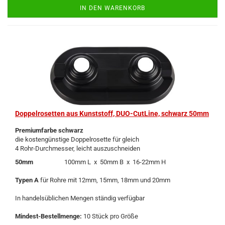
IN DEN WARENKORB
Dop­pel­ro­set­ten aus Kunst­stoff, DUO-​Cut­Line, schwarz 50mm
Pre­mi­um­far­be schwarz
die kos­ten­güns­ti­ge Dop­pel­ro­set­te für gleich
4 Rohr-​Durchmesser, leicht aus­zu­schnei­den
50mm
100mm L x 50mm B x 16-​22mm H
Typen A
für Rohre mit 12mm, 15mm, 18mm und 20mm
In han­dels­üb­li­chen Men­gen stän­dig ver­füg­bar
Mindest-​Bestellmenge:
10 Stück pro Größe