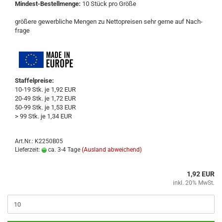
Mindest-​Bestellmenge:
10 Stück pro Größe
grö­ße­re ge­werb­li­che Men­gen zu Net­to­prei­sen sehr gerne auf Nach­
fra­ge
Staffelpreise:
10-19 Stk. je 1,92 EUR
20-49 Stk. je 1,72 EUR
50-99 Stk. je 1,53 EUR
> 99 Stk. je 1,34 EUR
Art.Nr.: K2250B05
Lieferzeit:
ca. 3-4 Tage
(Ausland abweichend)
1,92 EUR
inkl. 20% MwSt.