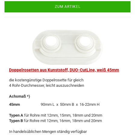
ZUM ARTIKEL
Dop­pel­ro­set­ten aus Kunst­stoff, DUO-​Cut­Line, weiß 45mm
die kos­ten­güns­ti­ge Dop­pel­ro­set­te für gleich
4 Rohr-​Durchmesser, leicht aus­zu­schnei­den
Achs­maß *)
45mm
90mm L x 50mm B x 16-​22mm H
Typen A
für Rohre mit 12mm, 15mm, 18mm und 20mm
Typen B
für Rohre mit 12mm, 16mm, 18mm und 20mm
In han­dels­üb­li­chen Men­gen stän­dig ver­füg­bar