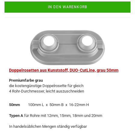
IN DEN WARENKORB
Dop­pel­ro­set­ten aus Kunst­stoff, DUO-​Cut­Line, grau 50mm
Pre­mi­um­far­be grau
die kos­ten­güns­ti­ge Dop­pel­ro­set­te für gleich
4 Rohr-​Durchmesser, leicht aus­zu­schnei­den
50mm
100mm L x 50mm B x 16-​22mm H
Typen A
für Rohre mit 12mm, 15mm, 18mm und 20mm
In han­dels­üb­li­chen Men­gen stän­dig ver­füg­bar