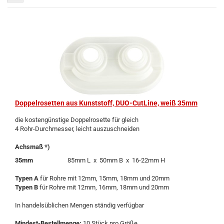
Dop­pel­ro­set­ten aus Kunst­stoff, DUO-​Cut­Line, weiß 35mm
die kos­ten­güns­ti­ge Dop­pel­ro­set­te für gleich
4 Rohr-​Durchmesser, leicht aus­zu­schnei­den
Achs­maß *)
35mm
85mm L x 50mm B x 16-​22mm H
Typen A
für Rohre mit 12mm, 15mm, 18mm und 20mm
Typen B
für Rohre mit 12mm, 16mm, 18mm und 20mm
In han­dels­üb­li­chen Men­gen stän­dig ver­füg­bar
Mindest-​Bestellmenge:
10 Stück pro Größe