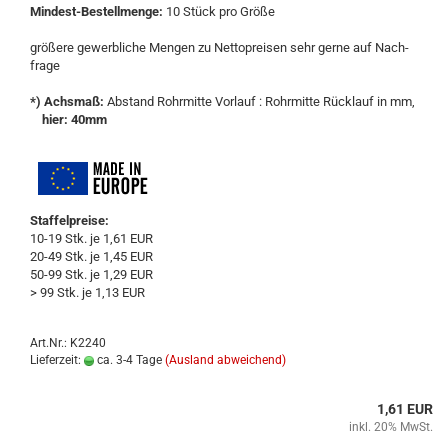
Mindest-​Bestellmenge:
10 Stück pro Größe
grö­ße­re ge­werb­li­che Men­gen zu Net­to­prei­sen sehr gerne auf Nach­
fra­ge
*) Achs­maß:
Ab­stand Rohr­mit­te Vor­lauf : Rohr­mit­te Rück­lauf in mm,
hier: 40mm
Staffelpreise:
10-19 Stk. je 1,61 EUR
20-49 Stk. je 1,45 EUR
50-99 Stk. je 1,29 EUR
> 99 Stk. je 1,13 EUR
Art.Nr.: K2240
Lieferzeit:
ca. 3-4 Tage
(Ausland abweichend)
1,61 EUR
inkl. 20% MwSt.