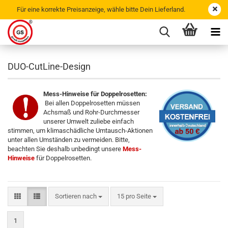
Für eine korrekte Preisanzeige, wähle bitte Dein Lieferland.
DUO-CutLine-Design
Mess-Hinweise für Doppelrosetten:
Bei allen Doppelrosetten müssen
Achsmaß und Rohr-Durchmesser
unserer Umwelt zuliebe einfach
stimmen, um klimaschädliche Umtausch-Aktionen
unter allen Umständen zu vermeiden. Bitte,
beachten Sie deshalb unbedingt unsere
Mess-
Hinweise
für Doppelrosetten.
Sortieren nach
15 pro Seite
1