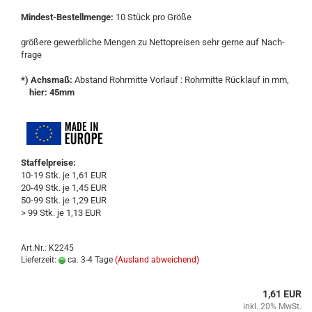
Mindest-​Bestellmenge:
10 Stück pro Größe
grö­ße­re ge­werb­li­che Men­gen zu Net­to­prei­sen sehr gerne auf Nach­
fra­ge
*) Achs­maß:
Ab­stand Rohr­mit­te Vor­lauf : Rohr­mit­te Rück­lauf in mm,
hier: 45mm
Staffelpreise:
10-19 Stk. je 1,61 EUR
20-49 Stk. je 1,45 EUR
50-99 Stk. je 1,29 EUR
> 99 Stk. je 1,13 EUR
Art.Nr.: K2245
Lieferzeit:
ca. 3-4 Tage
(Ausland abweichend)
1,61 EUR
inkl. 20% MwSt.