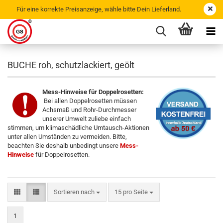
Für eine korrekte Preisanzeige, wähle bitte Dein Lieferland.
BUCHE roh, schutzlackiert, geölt
Mess-Hinweise für Doppelrosetten:
Bei allen Doppelrosetten müssen
Achsmaß und Rohr-Durchmesser
unserer Umwelt zuliebe einfach
stimmen, um klimaschädliche Umtausch-Aktionen
unter allen Umständen zu vermeiden. Bitte,
beachten Sie deshalb unbedingt unsere
Mess-
Hinweise
für Doppelrosetten.
Sortieren nach
15 pro Seite
1