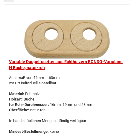
Va­ria­ble Dop­pel­ro­set­ten aus Echt­höl­zern RONDO-​​Va­rio­Li­ne
H Buche, natur-​​roh
Achs­maß von 44mm - 63mm
vor Ort in­di­vi­du­ell ein­stell­bar
Ma­te­ri­al:
Echt­holz
Holz­art:
Buche
für Rohr-​Durchmesser:
16mm, 19mm und 23mm
Ober­flä­che:
natur-​roh
In han­dels­üb­li­chen Men­gen stän­dig ver­füg­bar
Mindest-​Bestellmenge:
keine