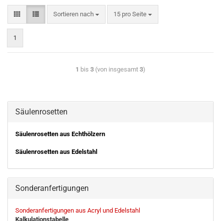
Sortieren nach
15 pro Seite
1
1
bis
3
(von insgesamt
3
)
Säulenrosetten
Säulenrosetten aus Echthölzern
Säulenrosetten aus Edelstahl
Sonderanfertigungen
Sonderanfertigungen aus Acryl und Edelstahl
Kalkulationstabelle