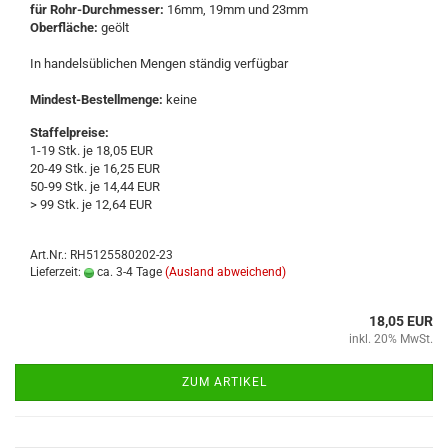
für Rohr-​Durchmesser:
16mm, 19mm und 23mm
Ober­flä­che:
geölt
In han­dels­üb­li­chen Men­gen stän­dig ver­füg­bar
Mindest-​Bestellmenge:
keine
Staffelpreise:
1-19 Stk. je 18,05 EUR
20-49 Stk. je 16,25 EUR
50-99 Stk. je 14,44 EUR
> 99 Stk. je 12,64 EUR
Art.Nr.: RH5125580202-23
Lieferzeit:
ca. 3-4 Tage
(Ausland abweichend)
18,05 EUR
inkl. 20% MwSt.
ZUM ARTIKEL