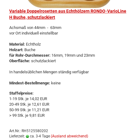
Va­ria­ble Dop­pel­ro­set­ten aus Echt­höl­zern RONDO-​​Va­rio­Li­ne
H Buche, schutz­la­ckiert
Achs­maß von 44mm - 63mm
vor Ort in­di­vi­du­ell ein­stell­bar
Ma­te­ri­al:
Echt­holz
Holz­art:
Buche
für Rohr-​Durchmesser:
16mm, 19mm und 23mm
Ober­flä­che:
schutz­la­ckiert
In han­dels­üb­li­chen Men­gen stän­dig ver­füg­bar
Mindest-​Bestellmenge:
keine
Staffelpreise:
1-19 Stk. je 14,02 EUR
20-49 Stk. je 12,61 EUR
50-99 Stk. je 11,21 EUR
> 99 Stk. je 9,81 EUR
Art.Nr.: RH5125580202
Lieferzeit:
ca. 3-4 Tage
(Ausland abweichend)