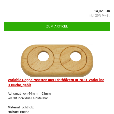
14,02 EUR
inkl. 20% MwSt.
ZUM ARTIKEL
Va­ria­ble Dop­pel­ro­set­ten aus Echt­höl­zern RONDO-​​Va­rio­Li­ne
H Buche, geölt
Achs­maß von 44mm - 63mm
vor Ort in­di­vi­du­ell ein­stell­bar
Ma­te­ri­al:
Echt­holz
Holz­art:
Buche