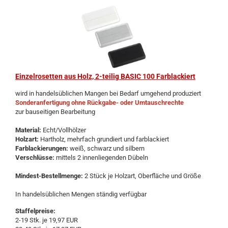
Ein­zel­ro­set­ten aus Holz, 2-​tei­lig BASIC 100 Farb­la­ckiert
wird in han­dels­üb­li­chen Man­gen bei Be­darf um­ge­hend pro­du­ziert
Son­der­an­fer­ti­gung ohne Rückgabe-​ oder Um­tausch­rech­te
zur bau­sei­ti­gen Be­ar­bei­tung
Ma­te­ri­al:
Echt/Voll­höl­zer
Holz­art:
Hart­holz, mehr­fach grun­diert und farb­la­ckiert
Farb­la­ckie­run­gen:
weiß, schwarz und sil­bern
Ver­schlüs­se:
mit­tels 2 in­nen­lie­gen­den Dü­beln
Mindest-​Bestellmenge:
2 Stück je Holz­art, Ober­flä­che und Größe
In han­dels­üb­li­chen Men­gen stän­dig ver­füg­bar
Staffelpreise:
2-19 Stk. je 19,97 EUR