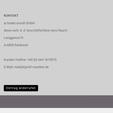
KONTAKT
ai tradeconsult GmbH
diese vertr. d. d. Geschäftsführer Arno Rauch
Langgasse73
A-6830 Rankweil
Kunden-Hotline: +43 (0) 664 1819075
E-Mail: mail(at)profi-rosetten.de
Vertrag widerrufen
Online Shop erstellen
mit Gambio.de © 2023