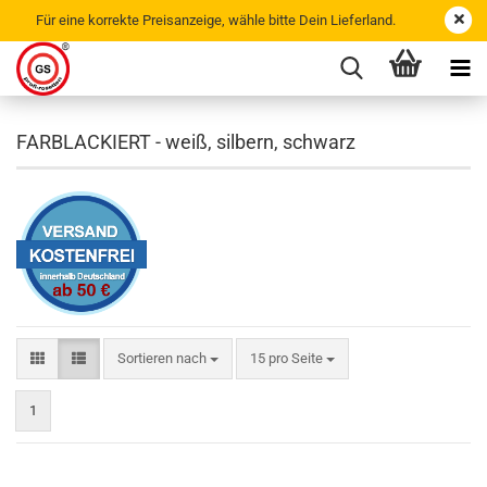
Für eine korrekte Preisanzeige, wähle bitte Dein Lieferland.
FARBLACKIERT - weiß, silbern, schwarz
Sortieren nach
15 pro Seite
1