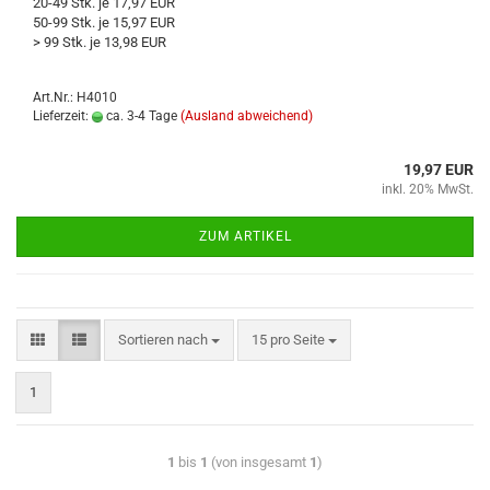
20-49 Stk. je 17,97 EUR
50-99 Stk. je 15,97 EUR
> 99 Stk. je 13,98 EUR
Art.Nr.: H4010
Lieferzeit:
ca. 3-4 Tage
(Ausland abweichend)
19,97 EUR
inkl. 20% MwSt.
ZUM ARTIKEL
Sortieren nach
15 pro Seite
1
1
bis
1
(von insgesamt
1
)