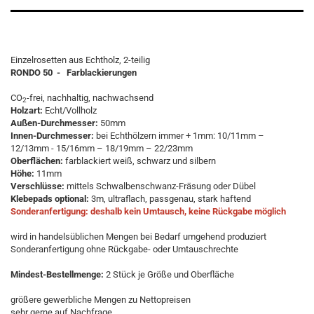
Einzelrosetten aus Echtholz, 2-teilig
RONDO 50 - Farblackierungen
CO
-frei, nachhaltig, nachwachsend
2
Holzart:
Echt/Vollholz
Außen-Durchmesser:
50mm
Innen-Durchmesser:
bei Echthölzern immer + 1mm: 10/11mm –
12/13mm - 15/16mm – 18/19mm – 22/23mm
Oberflächen:
farblackiert weiß, schwarz und silbern
Höhe:
11mm
Verschlüsse:
mittels Schwalbenschwanz-Fräsung oder Dübel
Klebepads optional:
3m, ultraflach, passgenau, stark haftend
Sonderanfertigung: deshalb kein Umtausch, keine Rückgabe möglich
wird in handelsüblichen Mengen bei Bedarf umgehend produziert
Sonderanfertigung ohne Rückgabe- oder Umtauschrechte
Mindest-Bestellmenge:
2 Stück je Größe und Oberfläche
größere gewerbliche Mengen zu Nettopreisen
sehr gerne auf Nachfrage