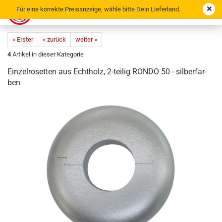
Für eine korrekte Preisanzeige, wähle bitte Dein Lieferland.
« Erster
« zurück
weiter »
4
Artikel in dieser Kategorie
Ein­zel­ro­set­ten aus Echt­holz, 2-​teilig RONDO 50 - sil­ber­far­
ben