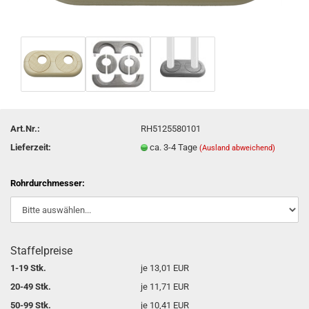
Art.Nr.:
RH5125580101
Lieferzeit:
ca. 3-4 Tage
(Ausland abweichend)
Rohrdurchmesser:
Staffelpreise
1-19 Stk.
je 13,01 EUR
20-49 Stk.
je 11,71 EUR
50-99 Stk.
je 10,41 EUR