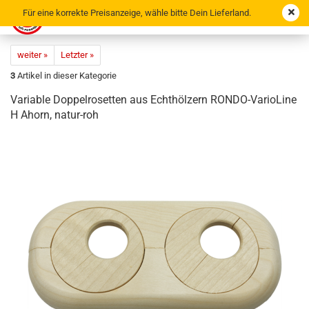
Für eine korrekte Preisanzeige, wähle bitte Dein Lieferland.
weiter »
Letzter »
3
Artikel in dieser Kategorie
Va­ria­ble Dop­pel­ro­set­ten aus Echt­höl­zern RONDO-​VarioLine
H Ahorn, natur-​roh