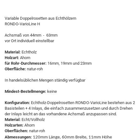
Variable Doppelrosetten aus Echthölzern
RONDO-VarioLine H
Achsmaß von 44mm - 63mm
vor Ort individuell einstellbar
Material:
Echtholz
Holzart:
Ahorn
für Rohr-Durchmesser:
16mm, 19mm und 23mm
Oberfläche:
natur-roh
In handelsüblichen Mengen ständig verfügbar
Mindest-Bestellmenge:
keine
Konfiguration:
Echtholz-Doppelrosetten RONDO-VarioLine bestehen aus 2
Basisteilen + 4 Inlays, die einfach zusammenzusetzen und durch Drehen
der Inlays leicht an das vorhandene Achsmaß anzupassen sind.
Material:
Echt/Vollholz
Holzarten:
Ahorn
Oberflächen:
natur-roh
Abmessungen:
120mm Länge, 60mm Breite, 11mm Höhe