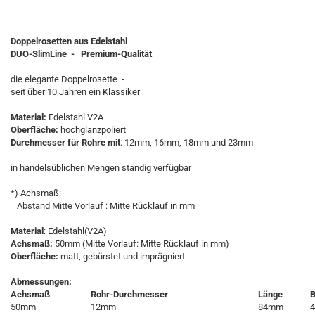
Doppelrosetten aus Edelstahl
DUO-SlimLine - Premium-Qualität
die elegante Doppelrosette -
seit über 10 Jahren ein Klassiker
Material:
Edelstahl V2A
Oberfläche:
hochglanzpoliert
Durchmesser für Rohre mit
: 12mm, 16mm, 18mm und 23mm
in handelsüblichen Mengen ständig verfügbar
*) Achsmaß:
Abstand Mitte Vorlauf : Mitte Rücklauf in mm
Material
: Edelstahl(V2A)
Achsmaß:
50mm (Mitte Vorlauf: Mitte Rücklauf in mm)
Oberfläche:
matt, gebürstet und imprägniert
Abmessungen:
Achsmaß
Rohr-Durchmesser
Länge
B
50mm
12mm
84mm