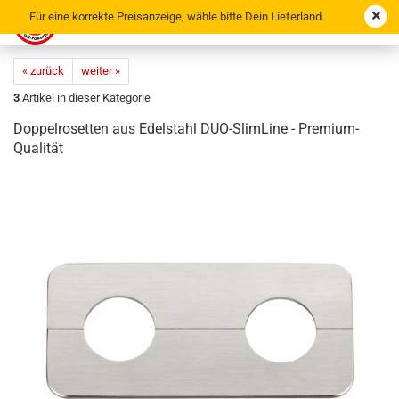
Für eine korrekte Preisanzeige, wähle bitte Dein Lieferland.
« zurück
weiter »
3
Artikel in dieser Kategorie
Dop­pel­ro­set­ten aus Edel­stahl DUO-​SlimLine - Premium-​
Qualität