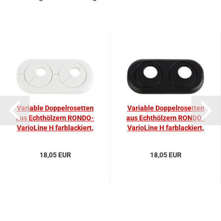
Va­ria­ble Dop­pel­ro­set­ten
Va­ria­ble Dop­pel­ro­set­ten
aus Echt­höl­zern RONDO-​​
aus Echt­höl­zern RONDO-​​
Va­rio­Li­ne H farb­la­ckiert,
Va­rio­Li­ne H farb­la­ckiert,
weiss
schwarz
18,05 EUR
18,05 EUR