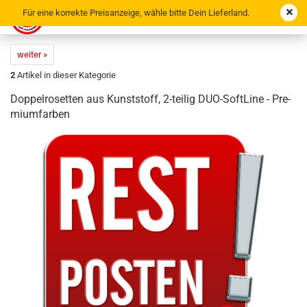
Für eine korrekte Preisanzeige, wähle bitte Dein Lieferland.
weiter »
2
Artikel in dieser Kategorie
Dop­pel­ro­set­ten aus Kunst­stoff, 2-​teilig DUO-​SoftLine - Pre­
mi­um­far­ben