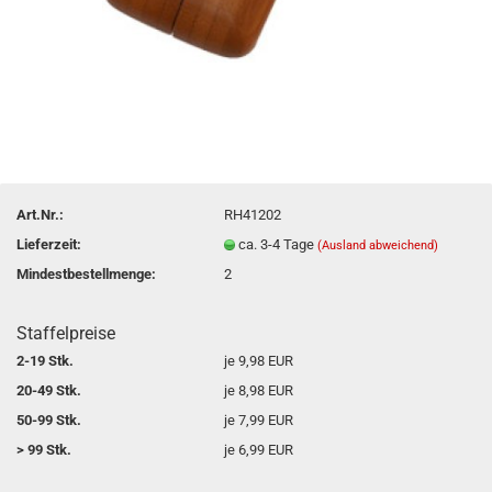
Art.Nr.:
RH41202
Lieferzeit:
ca. 3-4 Tage
(Ausland abweichend)
Mindestbestellmenge:
2
Staffelpreise
2-19 Stk.
je 9,98 EUR
20-49 Stk.
je 8,98 EUR
50-99 Stk.
je 7,99 EUR
> 99 Stk.
je 6,99 EUR