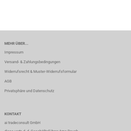
MEHR ÜBER...
Impressum
Versand- & Zahlungsbedingungen
Widerrufsrecht & Muster-Widerrufsformular
AGB
Privatsphäre und Datenschutz
KONTAKT
ai tradeconsult GmbH