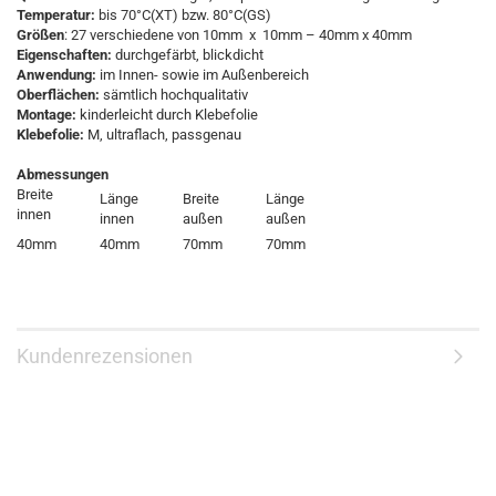
Temperatur:
bis 70°C(XT) bzw. 80°C(GS)
Größen
: 27 verschiedene von 10mm x 10mm – 40mm x 40mm
Eigenschaften:
durchgefärbt, blickdicht
Anwendung:
im Innen- sowie im Außenbereich
Oberflächen:
sämtlich hochqualitativ
Montage:
kinderleicht durch Klebefolie
Klebefolie:
M, ultraflach, passgenau
Abmessungen
Breite
Länge
Breite
Länge
innen
innen
außen
außen
40mm
40mm
70mm
70mm
Kundenrezensionen