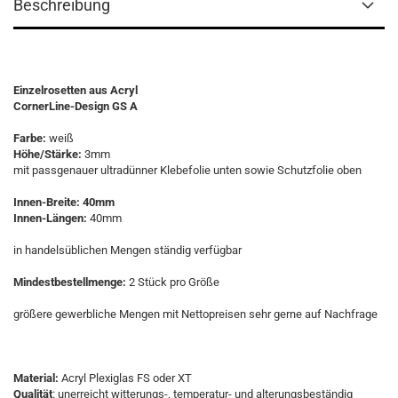
Beschreibung
Einzelrosetten aus Acryl
CornerLine-Design GS A
Farbe:
weiß
Höhe/Stärke:
3mm
mit passgenauer ultradünner Klebefolie unten sowie Schutzfolie oben
Innen-Breite: 40mm
Innen-Längen:
40mm
in handelsüblichen Mengen ständig verfügbar
Mindestbestellmenge:
2 Stück pro Größe
größere gewerbliche Mengen mit Nettopreisen sehr gerne auf Nachfrage
Material:
Acryl Plexiglas FS oder XT
Qualität
: unerreicht witterungs-, temperatur- und alterungsbeständig