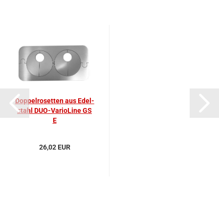
Dop­pel­ro­set­ten aus Edel­
stahl DUO-​Va­rio­Li­ne GS
E
26,02 EUR