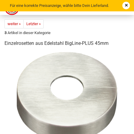
Für eine korrekte Preisanzeige, wähle bitte Dein Lieferland.
weiter »
Letzter »
3
Artikel in dieser Kategorie
Ein­zel­ro­set­ten aus Edel­stahl BigLine-​PLUS 45mm