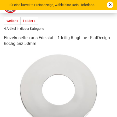
Für eine korrekte Preisanzeige, wähle bitte Dein Lieferland.
weiter »
Letzter »
4
Artikel in dieser Kategorie
Ein­zel­ro­set­ten aus Edel­stahl, 1-​teilig Ring­Li­ne - Flat­De­sign
hoch­glanz 50mm