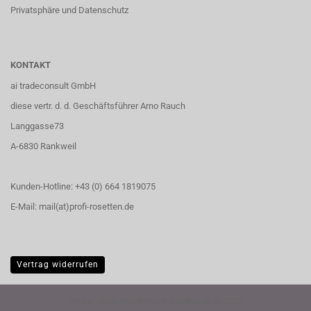
Privatsphäre und Datenschutz
KONTAKT
ai tradeconsult GmbH
diese vertr. d. d. Geschäftsführer Arno Rauch
Langgasse73
A-6830 Rankweil
Kunden-Hotline: +43 (0) 664 1819075
E-Mail: mail(at)profi-rosetten.de
Vertrag widerrufen
Online Shop erstellen
mit Gambio.de © 2023