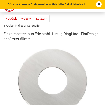
Für eine korrekte Preisanzeige, wähle bitte Dein Lieferland.
« zurück
weiter »
Letzter »
4
Artikel in dieser Kategorie
Ein­zel­ro­set­ten aus Edel­stahl, 1-​teilig Ring­Li­ne - Flat­De­sign
ge­bürs­tet 60mm