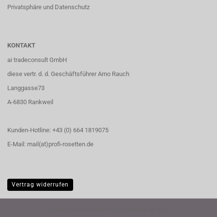
Privatsphäre und Datenschutz
KONTAKT
ai tradeconsult GmbH
diese vertr. d. d. Geschäftsführer Arno Rauch
Langgasse73
A-6830 Rankweil
Kunden-Hotline: +43 (0) 664 1819075
E-Mail: mail(at)profi-rosetten.de
Vertrag widerrufen
Online Shop erstellen
mit Gambio.de © 2023