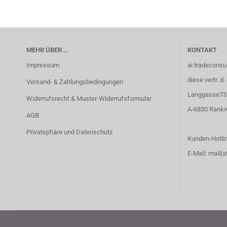
MEHR ÜBER...
KONTAKT
Impressum
ai tradecons
diese vertr. d
Versand- & Zahlungsbedingungen
Langgasse73
Widerrufsrecht & Muster-Widerrufsformular
A-6830 Rankw
AGB
Privatsphäre und Datenschutz
Kunden-Hotlin
E-Mail: mail(a