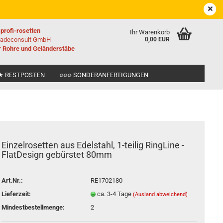
DE
Kundenlogin
Merkzettel
ählen
profi-rosetten
Ihr Warenkorb
tradeconsult GmbH
0,00 EUR
r Rohre und Geländerstäbe
★ RESTPOSTEN
๏๏๏ SONDERANFERTIGUNGEN
Ein­zel­ro­set­ten aus Edel­stahl, 1-​teilig Ring­Li­ne -
Konto erstellen
Flat­De­sign ge­bürs­tet 80mm
Passwort vergessen?
Art.Nr.:
RE1702180
Lieferzeit:
ca. 3-4 Tage
(Ausland abweichend)
Mindestbestellmenge:
2