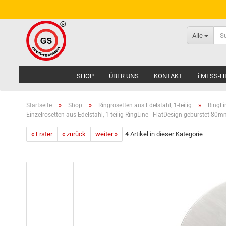
Alle
SHOP
ÜBER UNS
KONTAKT
ℹ MESS-
»
»
»
Startseite
Shop
Ringrosetten aus Edelstahl, 1-teilig
RingLi
Einzelrosetten aus Edelstahl, 1-teilig RingLine - FlatDesign gebürstet 80
« Erster
« zurück
weiter »
4
Artikel in dieser Kategorie