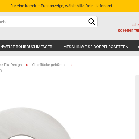
Für eine korrekte Preisanzeige, wähle bitte Dein Lieferland.
Sprache ausw
ai 
Rosetten fü
Lieferland
HINWEISE ROHRDUCHMESSER
ℹ MESSHINWEISE DOPPELROSETTEN
»
»
ne-FlatDesign
Oberfläche gebürstet
mm