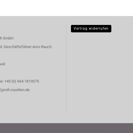
Vertrag widerrufen
ult GmbH
. d. Geschäftsführer Arno Rauch
eil
e: +43 (0) 664 1819075
t)profi-rosetten.de
Online Shop erstellen
mit Gambio.de © 2023