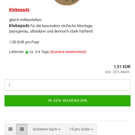
Kle­be­pads
gleich mit­be­stel­len:
Kle­be­pads
für die be­son­ders ein­fa­che Mon­ta­ge,
pass­ge­nau, ul­tra­dünn und den­noch stark haf­tend
1,50 EUR pro Paar
Lieferzeit:
ca. 3-4 Tage
(Ausland abweichend)
1,51 EUR
inkl. 20% MwSt.
IN DEN WARENKORB
Sortieren nach
15 pro Seite