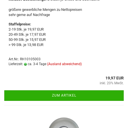
grö­ße­re ge­werb­li­che Men­gen zu Net­to­prei­sen
sehr gerne auf Nach­fra­ge
Staffelpreise:
2-19 Stk. je 19,97 EUR
20-49 Stk. je 17,97 EUR
50-99 Stk. je 15,97 EUR
> 99 Stk. je 13,98 EUR
Art.Nr.: RH10105003
Lieferzeit:
ca. 3-4 Tage
(Ausland abweichend)
19,97 EUR
inkl. 20% MwSt.
ZUM ARTIKEL