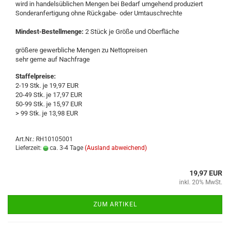
wird in han­dels­üb­li­chen Men­gen bei Be­darf um­ge­hend pro­du­ziert
Son­der­an­fer­ti­gung ohne Rückgabe-​ oder Um­tausch­rech­te
Mindest-​Bestellmenge:
2 Stück je Größe und Ober­flä­che
grö­ße­re ge­werb­li­che Men­gen zu Net­to­prei­sen
sehr gerne auf Nach­fra­ge
Staffelpreise:
2-19 Stk. je 19,97 EUR
20-49 Stk. je 17,97 EUR
50-99 Stk. je 15,97 EUR
> 99 Stk. je 13,98 EUR
Art.Nr.: RH10105001
Lieferzeit:
ca. 3-4 Tage
(Ausland abweichend)
19,97 EUR
inkl. 20% MwSt.
ZUM ARTIKEL