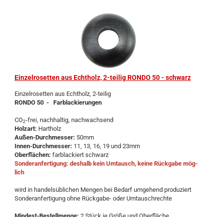
Ein­zel­ro­set­ten aus Echt­holz, 2-​tei­lig RONDO 50 - schwarz
Ein­zel­ro­set­ten aus Echt­holz, 2-​teilig
RONDO 50 - Farb­la­ckie­run­gen
CO
-frei, nach­hal­tig, nach­wach­send
2
Holz­art:
Hart­holz
Außen-​Durchmesser:
50mm
Innen-​Durchmesser:
11, 13, 16, 19 und 23mm
Ober­flä­chen:
farb­la­ckiert schwarz
Son­der­an­fer­ti­gung: des­halb kein Um­tausch, keine Rück­ga­be mög­
lich
wird in han­dels­üb­li­chen Men­gen bei Be­darf um­ge­hend pro­du­ziert
Son­der­an­fer­ti­gung ohne Rückgabe-​ oder Um­tausch­rech­te
Mindest-​Bestellmenge:
2 Stück je Größe und Ober­flä­che