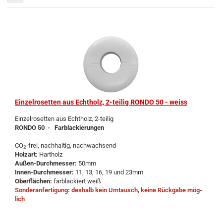
Ein­zel­ro­set­ten aus Echt­holz, 2-​tei­lig RONDO 50 - weiss
Ein­zel­ro­set­ten aus Echt­holz, 2-​teilig
RONDO 50 - Farb­la­ckie­run­gen
CO
-frei, nach­hal­tig, nach­wach­send
2
Holz­art:
Hart­holz
Außen-​Durchmesser:
50mm
Innen-​Durchmesser:
11, 13, 16, 19 und 23mm
Ober­flä­chen:
farb­la­ckiert weiß
Son­der­an­fer­ti­gung: des­halb kein Um­tausch, keine Rück­ga­be mög­
lich