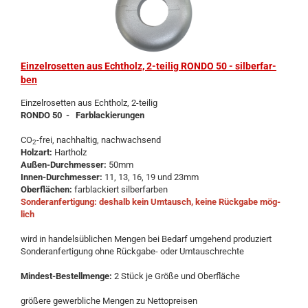
Ein­zel­ro­set­ten aus Echt­holz, 2-​tei­lig RONDO 50 - sil­ber­far­
ben
Ein­zel­ro­set­ten aus Echt­holz, 2-​teilig
RONDO 50 - Farb­la­ckie­run­gen
CO
-frei, nach­hal­tig, nach­wach­send
2
Holz­art:
Hart­holz
Außen-​Durchmesser:
50mm
Innen-​Durchmesser:
11, 13, 16, 19 und 23mm
Ober­flä­chen:
farb­la­ckiert sil­ber­far­ben
Son­der­an­fer­ti­gung: des­halb kein Um­tausch, keine Rück­ga­be mög­
lich
wird in han­dels­üb­li­chen Men­gen bei Be­darf um­ge­hend pro­du­ziert
Son­der­an­fer­ti­gung ohne Rückgabe-​ oder Um­tausch­rech­te
Mindest-​Bestellmenge:
2 Stück je Größe und Ober­flä­che
grö­ße­re ge­werb­li­che Men­gen zu Net­to­prei­sen