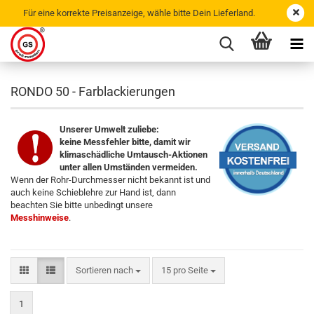
Für eine korrekte Preisanzeige, wähle bitte Dein Lieferland.
RONDO 50 - Farblackierungen
Unserer Umwelt zuliebe:
keine Messfehler bitte, damit wir
klimaschädliche Umtausch-Aktionen
unter allen Umständen vermeiden.
Wenn der Rohr-Durchmesser nicht bekannt ist und
auch keine Schieblehre zur Hand ist, dann
beachten Sie bitte unbedingt unsere
Messhinweise
.
Sortieren nach
15 pro Seite
1